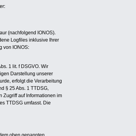
er:
baur (nachfolgend IONOS).
ne Logfiles inklusive Ihrer
ng von IONOS:
s. 1 lit. f DSGVO. Wir
sigen Darstellung unserer
rde, erfolgt die Verarbeitung
und § 25 Abs. 1 TTDSG,
 Zugriff auf Informationen im
 des TTDSG umfasst. Die
t dem oben genannten